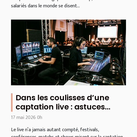
salariés dans le monde se disent...
Dans les coulisses d’une
captation live : astuces
vidéo et son méconnues
17 mai 2026 0h
Le live n’a jamais autant compté, festivals,