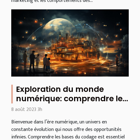
marketing et les comportements des...
Exploration du monde
numérique: comprendre les
bases du codage
8 août 2023 3h
Bienvenue dans l’ère numérique, un univers en
constante évolution qui nous offre des opportunités
infinies. Comprendre les bases du codage est essentiel