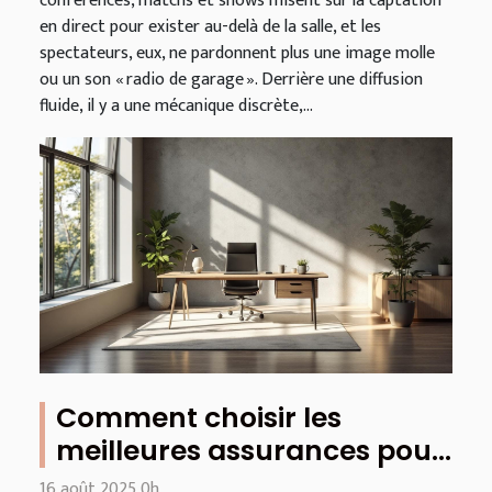
conférences, matchs et shows misent sur la captation
en direct pour exister au-delà de la salle, et les
spectateurs, eux, ne pardonnent plus une image molle
ou un son « radio de garage ». Derrière une diffusion
fluide, il y a une mécanique discrète,...
Comment choisir les
meilleures assurances pour
les entreprises
16 août 2025 0h