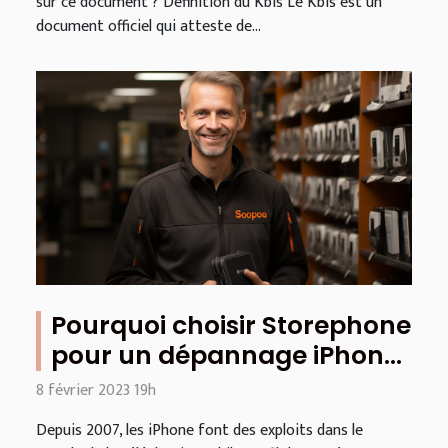
sur ce document ? Définition du Kbis Le Kbis est un
document officiel qui atteste de...
Pourquoi choisir Storephone
pour un dépannage iPhone
?
8 février 2023 19h
Depuis 2007, les iPhone font des exploits dans le