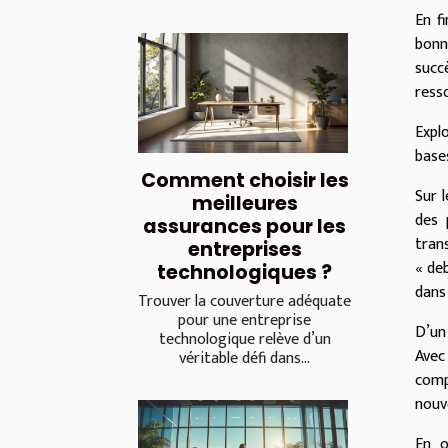
En f
bonn
succ
resso
Expl
base
Comment choisir les
Sur 
meilleures
des 
assurances pour les
tran
entreprises
« de
technologiques ?
dans
Trouver la couverture adéquate
pour une entreprise
D’un
technologique relève d’un
Avec
véritable défi dans...
comp
nouv
En o