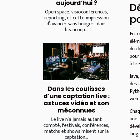
aujourd’hui ?
D
Open space, visioconférences,
p
reporting, et cette impression
d’avancer sans bouger : dans
beaucoup...
En m
élém
du d
pour 
à lire
Java
des 
Dans les coulisses
Pyth
d’une captation live :
web.
astuces vidéo et son
méconnues
Chaq
une 
Le live n’a jamais autant
compté, festivals, conférences,
déve
matchs et shows misent sur la
lang
captation...