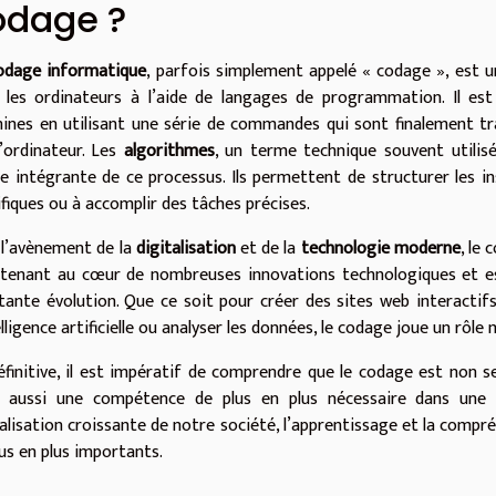
odage ?
odage informatique
, parfois simplement appelé « codage », est u
 les ordinateurs à l’aide de langages de programmation. Il est
ines en utilisant une série de commandes qui sont finalement t
l’ordinateur. Les
algorithmes
, un terme technique souvent utili
ie intégrante de ce processus. Ils permettent de structurer les 
ifiques ou à accomplir des tâches précises.
 l’avènement de la
digitalisation
et de la
technologie moderne
, le 
tenant au cœur de nombreuses innovations technologiques et e
tante évolution. Que ce soit pour créer des sites web interactifs
elligence artificielle ou analyser les données, le codage joue un rôle 
éfinitive, il est impératif de comprendre que le codage est non s
 aussi une compétence de plus en plus nécessaire dans une m
talisation croissante de notre société, l’apprentissage et la com
lus en plus importants.