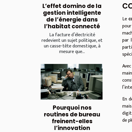
c
L’effet domino de la
gestion intelligente
Le
c
de l’énergie dans
pour
l’habitat connecté
mach
La facture d’électricité
par 
redevient un sujet politique, et
un casse-tête domestique, à
part
mesure que...
spéc
Avec
main
cons
l’int
En d
mais
Pourquoi nos
digi
routines de bureau
de p
freinent-elles
l’innovation