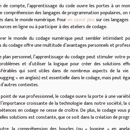
in de compte, l’apprentissage du code ouvre les portes à un mon
e compréhension des langages de programmation populaires, on se
ès dans le monde numérique. Pour
en savoir plus
sur ces langages 
urces en ligne ou à participer à des ateliers de codage.
orer le monde du codage numérique peut sembler intimidant pour
s du codage offre une multitude d’avantages personnels et profess
le plan personnel, l’apprentissage du codage peut stimuler votre 
problèmes et d’utiliser la logique pour créer des solutions ef
sférables qui sont utiles dans de nombreux aspects de la vi
bugging » en anglais) est essentielle dans le codage, mais peut ég
 d’autres contextes.
 point de vue professionnel, le codage ouvre la porte à une variété 
 l’importance croissante de la technologie dans notre société, l
étences en codage ne cesse de croître. De plus, le codage vous 
elles solutions est constante, que ce soit dans la création de prog
utre, la compréhension des boucles (ou « looping » en angla