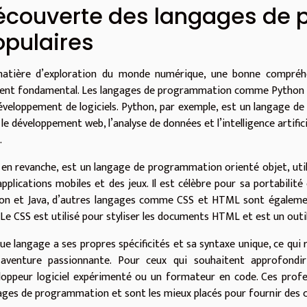
écouverte des langages de
opulaires
atière d’exploration du monde numérique, une bonne compré
ent fondamental. Les langages de programmation comme Python et Ja
éveloppement de logiciels. Python, par exemple, est un langage d
le développement web, l’analyse de données et l’intelligence artificie
.
, en revanche, est un langage de programmation orienté objet, util
applications mobiles et des jeux. Il est célèbre pour sa portabilit
on et Java, d’autres langages comme CSS et HTML sont égaleme
 Le CSS est utilisé pour styliser les documents HTML et est un outi
ue langage a ses propres spécificités et sa syntaxe unique, ce qui r
aventure passionnante. Pour ceux qui souhaitent approfondir 
loppeur logiciel expérimenté ou un formateur en code. Ces prof
ages de programmation et sont les mieux placés pour fournir des con