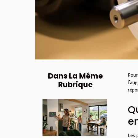
Dans La Même
Pour
l’au
Rubrique
répo
Qu
e
Les 