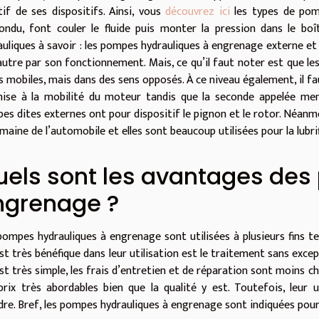
tif de ses dispositifs. Ainsi, vous
découvrez ici
les types de pomp
ondu, font couler le fluide puis monter la pression dans le boî
uliques à savoir : les pompes hydrauliques à engrenage externe et ce
’autre par son fonctionnement. Mais, ce qu’il faut noter est que l
s mobiles, mais dans des sens opposés. À ce niveau également, i
ise à la mobilité du moteur tandis que la seconde appelée mené
es dites externes ont pour dispositif le pignon et le rotor. Néanm
maine de l’automobile et elles sont beaucoup utilisées pour la lubri
uels sont les avantages de
ngrenage ?
pompes hydrauliques à engrenage sont utilisées à plusieurs fins tell
st très bénéfique dans leur utilisation est le traitement sans excep
est très simple, les frais d’entretien et de réparation sont moins c
prix très abordables bien que la qualité y est. Toutefois, leur u
dre. Bref, les pompes hydrauliques à engrenage sont indiquées pou