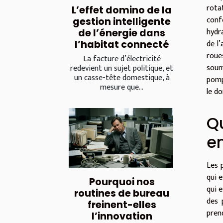
rota
L’effet domino de la
conf
gestion intelligente
hydra
de l’énergie dans
de l
l’habitat connecté
roue
La facture d’électricité
soum
redevient un sujet politique, et
un casse-tête domestique, à
pomp
mesure que...
le do
Q
e
Les 
qui e
Pourquoi nos
qui 
routines de bureau
des 
freinent-elles
pren
l’innovation