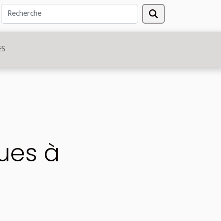
ES
ues à