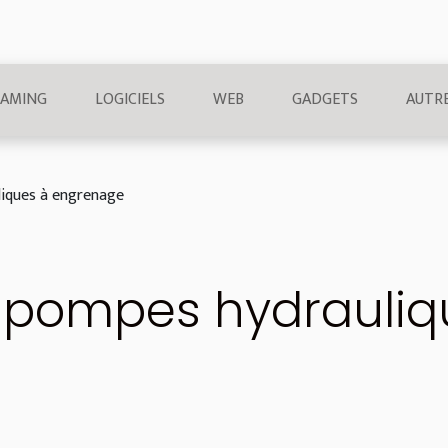
AMING
LOGICIELS
WEB
GADGETS
AUTR
liques à engrenage
s pompes hydrauliq