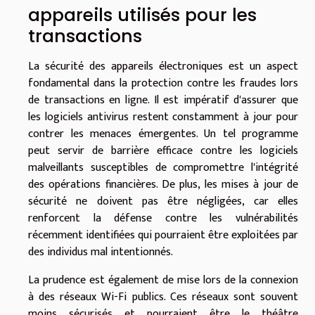
appareils utilisés pour les
transactions
La sécurité des appareils électroniques est un aspect
fondamental dans la protection contre les fraudes lors
de transactions en ligne. Il est impératif d'assurer que
les logiciels antivirus restent constamment à jour pour
contrer les menaces émergentes. Un tel programme
peut servir de barrière efficace contre les logiciels
malveillants susceptibles de compromettre l'intégrité
des opérations financières. De plus, les mises à jour de
sécurité ne doivent pas être négligées, car elles
renforcent la défense contre les vulnérabilités
récemment identifiées qui pourraient être exploitées par
des individus mal intentionnés.
La prudence est également de mise lors de la connexion
à des réseaux Wi-Fi publics. Ces réseaux sont souvent
moins sécurisés et pourraient être le théâtre