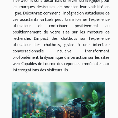
site web. Ils sont désormais un levier stratégique pour
les marques désireuses de booster leur visibilité en
ligne. Découvrez comment l'intégration astucieuse de
ces assistants virtuels peut transformer l'expérience
utilisateur et contribuer positivement au
positionnement de votre site sur les moteurs de
recherche. L'impact des chatbots sur l'expérience
utilisateur Les chatbots, grâce à une interface
conversationnelle intuitive, transforment
profondément la dynamique d'interaction sur les sites
web. Capables de fournir des réponses immédiates aux
interrogations des visiteurs, ils...