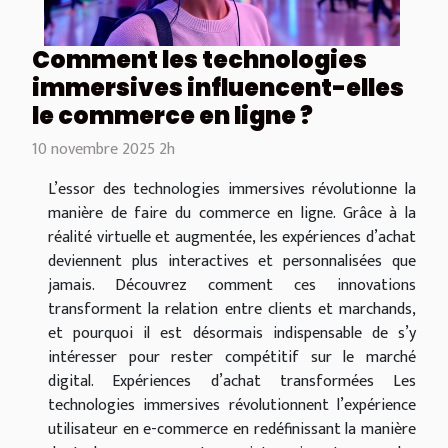
Comment les technologies
immersives influencent-elles
le commerce en ligne ?
10 novembre 2025 2h
L’essor des technologies immersives révolutionne la
manière de faire du commerce en ligne. Grâce à la
réalité virtuelle et augmentée, les expériences d’achat
deviennent plus interactives et personnalisées que
jamais. Découvrez comment ces innovations
transforment la relation entre clients et marchands,
et pourquoi il est désormais indispensable de s’y
intéresser pour rester compétitif sur le marché
digital. Expériences d’achat transformées Les
technologies immersives révolutionnent l’expérience
utilisateur en e-commerce en redéfinissant la manière