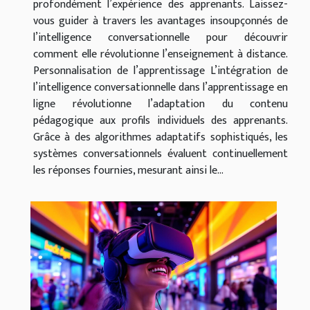
profondément l’expérience des apprenants. Laissez-
vous guider à travers les avantages insoupçonnés de
l’intelligence conversationnelle pour découvrir
comment elle révolutionne l’enseignement à distance.
Personnalisation de l’apprentissage L’intégration de
l’intelligence conversationnelle dans l’apprentissage en
ligne révolutionne l’adaptation du contenu
pédagogique aux profils individuels des apprenants.
Grâce à des algorithmes adaptatifs sophistiqués, les
systèmes conversationnels évaluent continuellement
les réponses fournies, mesurant ainsi le...