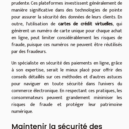
prudente. Ces plateformes investissent généralement de
manière significative dans des technologies de pointe
pour assurer la sécurité des données de leurs clients. En
outre, l'utilisation de
cartes de crédit virtuelles
, qui
génèrent un numéro de carte unique pour chaque achat
en ligne, peut limiter considérablement les risques de
fraude, puisque ces numéros ne peuvent être réutilisés
par des fraudeurs.
Un spécialiste en sécurité des paiements en ligne, grâce
à son expertise, serait le mieux placé pour offrir des
conseils détaillés sur ces méthodes et d'autres astuces
pour naviguer en toute sécurité dans l'univers du
commerce électronique. En respectant ces pratiques, les
consommateurs peuvent grandement minimiser les
risques de fraude et protéger leur patrimoine
numérique.
Maintenir la sécurité des