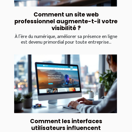
Comment un site web
professionnel augmente-t-il votre
visibilité ?
À l’ère du numérique, améliorer sa présence en ligne
est devenu primordial pour toute entreprise...
Comment les interfaces
utilisateurs influencent