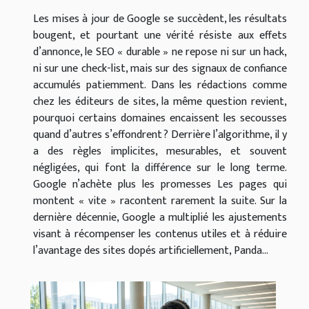
Les mises à jour de Google se succèdent, les résultats
bougent, et pourtant une vérité résiste aux effets
d’annonce, le SEO « durable » ne repose ni sur un hack,
ni sur une check-list, mais sur des signaux de confiance
accumulés patiemment. Dans les rédactions comme
chez les éditeurs de sites, la même question revient,
pourquoi certains domaines encaissent les secousses
quand d’autres s’effondrent ? Derrière l’algorithme, il y
a des règles implicites, mesurables, et souvent
négligées, qui font la différence sur le long terme.
Google n’achète plus les promesses Les pages qui
montent « vite » racontent rarement la suite. Sur la
dernière décennie, Google a multiplié les ajustements
visant à récompenser les contenus utiles et à réduire
l’avantage des sites dopés artificiellement, Panda...