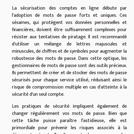
La sécurisation des comptes en ligne débute par
l'adoption de mots de passe forts et uniques. Ces
sésames, qui protègent vos données personnelles et
financières, doivent être suffisamment complexes pour
résister aux tentatives de piratage. Il est recommandé
d'utiliser un mélange de lettres majuscules et
minuscules, de chiffres et de symboles pour augmenter la
robustesse des mots de passe. Dans cette optique, les
gestionnaires de mots de passe sont des outils précieux.
Ils permettent de créer et de stocker des mots de passe
sécurisés pour chaque service utilisé, réduisant ainsi le
risque de compromission multiple en cas d'atteinte à la
sécurité d'un seul compte.
Les pratiques de sécurité impliquent également de
changer régulièrement vos mots de passe. Bien que
cette tâche puisse paraître fastidieuse, elle est
primordiale pour prévenir les risques associés à la