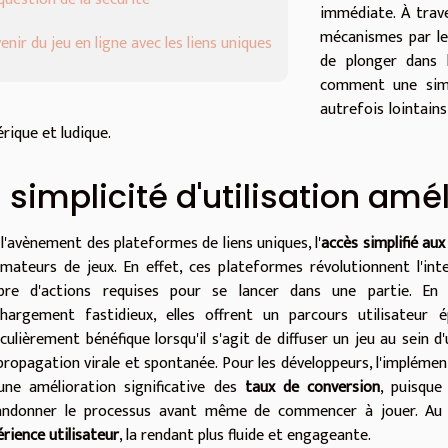
immédiate. À trav
mécanismes par le
venir du jeu en ligne avec les liens uniques
de plonger dans l
comment une simp
autrefois lointains
rique et ludique.
 simplicité d'utilisation amé
 l'avènement des plateformes de liens uniques, l'
accès simplifié aux
amateurs de jeux. En effet, ces plateformes révolutionnent l'int
re d'actions requises pour se lancer dans une partie. En 
chargement fastidieux, elles offrent un parcours utilisateur
iculièrement bénéfique lorsqu'il s'agit de diffuser un jeu au sein
propagation virale et spontanée. Pour les développeurs, l'impléme
une amélioration significative des
taux de conversion
, puisque
andonner le processus avant même de commencer à jouer. Au fin
rience utilisateur
, la rendant plus fluide et engageante.