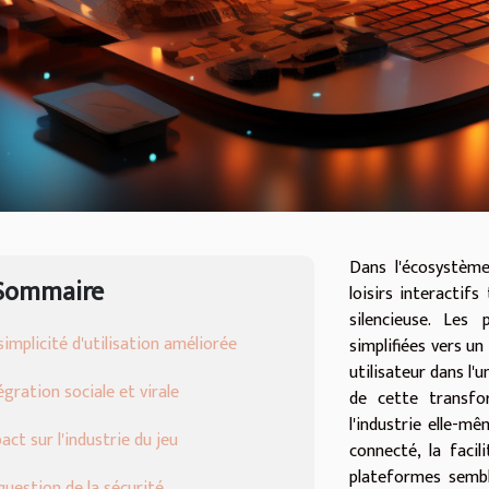
Dans l'écosystème
Sommaire
loisirs interactifs
silencieuse. Les 
simplicité d'utilisation améliorée
simplifiées vers un
utilisateur dans l'u
égration sociale et virale
de cette transfo
l'industrie elle-m
act sur l'industrie du jeu
connecté, la facil
plateformes semble
question de la sécurité