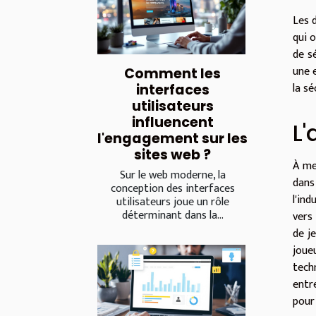
Les 
qui o
de s
une e
Comment les
la sé
interfaces
utilisateurs
influencent
L'
l'engagement sur les
sites web ?
À me
Sur le web moderne, la
dans
conception des interfaces
l'in
utilisateurs joue un rôle
déterminant dans la...
vers
de j
joue
tech
entre
pour