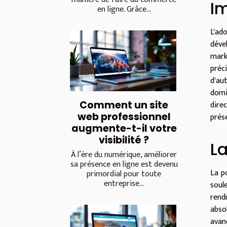
Im
en ligne. Grâce...
L'ad
déve
mark
préc
d'au
domi
dire
Comment un site
web professionnel
prés
augmente-t-il votre
visibilité ?
La
À l’ère du numérique, améliorer
sa présence en ligne est devenu
La p
primordial pour toute
entreprise...
soul
rend
abso
avan