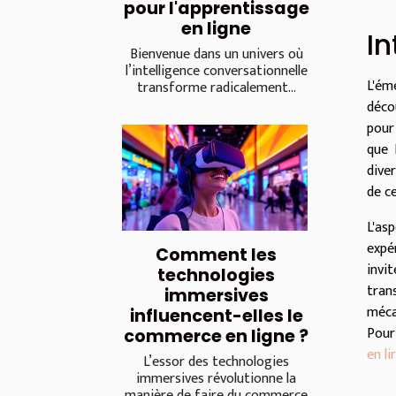
pour l'apprentissage
en ligne
In
Bienvenue dans un univers où
l’intelligence conversationnelle
L'ém
transforme radicalement...
déco
pour
que 
dive
de ce
L'as
expé
Comment les
invi
technologies
tran
immersives
méca
influencent-elles le
Pour
commerce en ligne ?
en l
L’essor des technologies
immersives révolutionne la
manière de faire du commerce