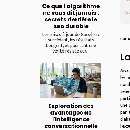
Ce que l'algorithme
L'a
ne vous dit jamais :
secrets derrière le
seo durable
Les mises à jour de Google se
numé
succèdent, les résultats
bougent, et pourtant une
vérité résiste aux...
La
Avec
les 
nomb
télé
part
une 
Exploration des
par 
avantages de
d'ab
l'intelligence
conversationnelle
l'
expé