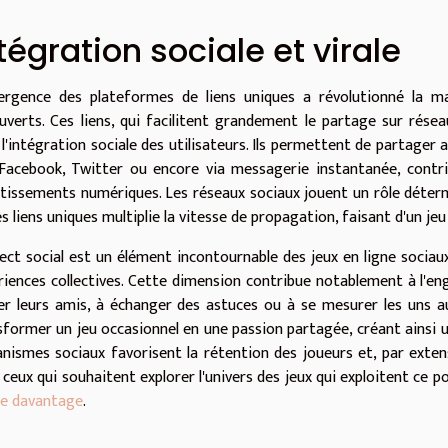
tégration sociale et virale
ergence des plateformes de liens uniques a révolutionné la m
uverts. Ces liens, qui facilitent grandement le partage sur rése
 l'intégration sociale des utilisateurs. Ils permettent de partager 
Facebook, Twitter ou encore via messagerie instantanée, contrib
rtissements numériques. Les réseaux sociaux jouent un rôle détermi
s liens uniques multiplie la vitesse de propagation, faisant d'un je
pect social est un élément incontournable des jeux en ligne sociau
riences collectives. Cette dimension contribue notablement à l'en
ter leurs amis, à échanger des astuces ou à se mesurer les uns a
sformer un jeu occasionnel en une passion partagée, créant ainsi une
nismes sociaux favorisent la rétention des joueurs et, par extens
 ceux qui souhaitent explorer l'univers des jeux qui exploitent ce
ire davantage
.