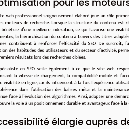
ptimisation pour les moteur
ite web professionnel soigneusement élaboré joue un rôle primor
les moteurs de recherche. Lorsque la structure du contenu est r
 bénéficie d’une meilleure indexation, ce qui favorise une visibil
inentes, la hiérarchisation du contenu à travers des titres adaptés
rnes contribuent à renforcer l’efficacité du SEO. De surcroît, l’
tion des habitudes des utilisateurs et du secteur d’activité, permet
remiers résultats lors des recherches ciblées.
pécialiste en SEO veille également à ce que le site web resp
misant la vitesse de chargement, la compatibilité mobile et l’acce
 visibilité en ligne, car ils influencent à la fois l’expérience util
ohérence dans l’utilisation des balises méta et la maintenanc
inue face à l’évolution des algorithmes. Ainsi, adopter une démarc
ouvre la voie à un positionnement durable et avantageux face à la
cessibilité élargie auprès de