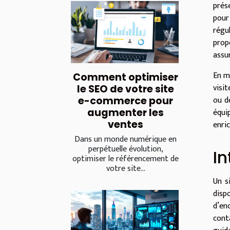
prés
pour
régu
prop
assu
En m
Comment optimiser
visit
le SEO de votre site
ou d
e-commerce pour
augmenter les
équi
ventes
enri
Dans un monde numérique en
perpétuelle évolution,
In
optimiser le référencement de
votre site...
Un s
disp
d’en
cont