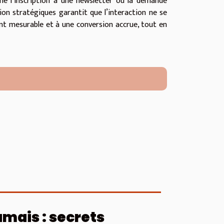
me l’inscription à une newsletter ou la demande
tion stratégiques garantit que l’interaction ne se
nt mesurable et à une conversion accrue, tout en
amais : secrets