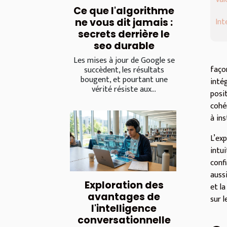
Ce que l'algorithme
Int
ne vous dit jamais :
secrets derrière le
seo durable
Les mises à jour de Google se
faço
succèdent, les résultats
bougent, et pourtant une
inté
vérité résiste aux...
posi
cohér
à in
L’ex
intu
conf
auss
Exploration des
et l
avantages de
sur l
l'intelligence
conversationnelle