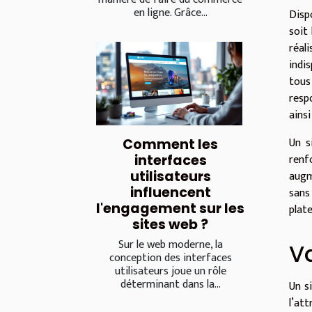
en ligne. Grâce...
Disp
soit 
réal
indi
tous
resp
ains
Un s
Comment les
renf
interfaces
augm
utilisateurs
influencent
sans
l'engagement sur les
plat
sites web ?
Sur le web moderne, la
Va
conception des interfaces
utilisateurs joue un rôle
déterminant dans la...
Un s
l’at