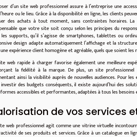
oser d’un site web professionnel assure à l’entreprise une accessi
l’heure ou le lieu. Grâce à la disponibilité en ligne, les clients pe
iser des achats à tout moment, sans contraintes horaires. La mo
spensable que votre site soit conçu selon les principes du respon
 les supports, qu’il s’agisse de smartphones, tablettes ou ordina
onsive design adapte automatiquement l’affichage et la structure du
i une expérience client homogène et agréable, quels que soient les
ite web rapide à charger favorise également une meilleure expér
orçant la fidélité à la marque. De plus, un site professionnel
entant ainsi la visibilité auprès de nouvelles audiences. Pour les
 investir des budgets conséquents, il existe aujourd’hui des so
eformes accessibles et performantes, adaptées à tous les besoins e
lorisation de vos services e
ite web professionnel agit comme une vitrine virtuelle incontour
tractivité de ses produits et services. Grâce à un catalogue en lign