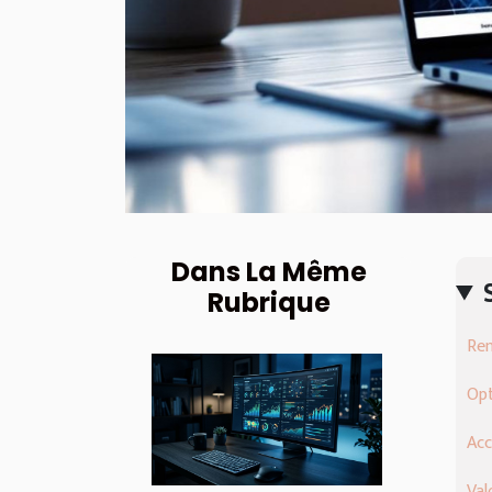
Dans La Même
Rubrique
Ren
Opt
Acc
Val