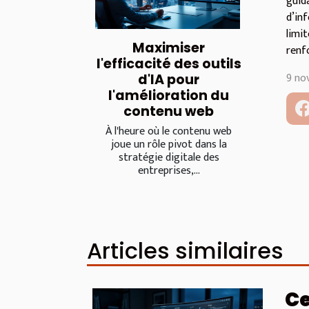
guid
d’in
limi
Maximiser
renfo
l'efficacité des outils
9 no
d'IA pour
l'amélioration du
contenu web
À l'heure où le contenu web
joue un rôle pivot dans la
stratégie digitale des
entreprises,...
Articles similaires
Ce