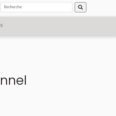
ES
nnel