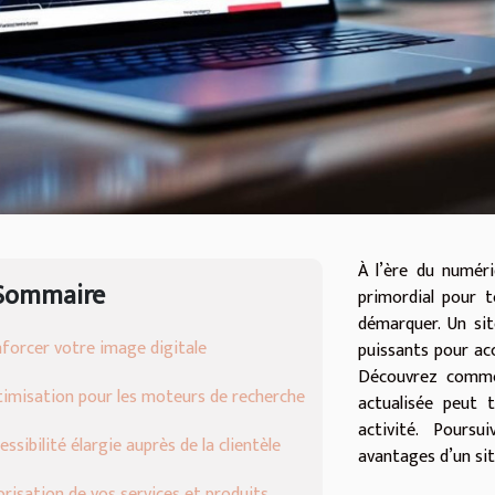
À l’ère du numéri
Sommaire
primordial pour t
démarquer. Un sit
forcer votre image digitale
puissants pour acc
Découvrez comme
imisation pour les moteurs de recherche
actualisée peut 
activité. Pours
essibilité élargie auprès de la clientèle
avantages d’un si
orisation de vos services et produits