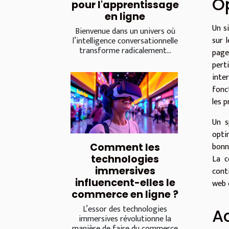
O
pour l'apprentissage
en ligne
Un s
Bienvenue dans un univers où
sur 
l’intelligence conversationnelle
transforme radicalement...
page
pert
inte
fonc
les p
Un s
opti
bonne
Comment les
La c
technologies
immersives
cont
influencent-elles le
web 
commerce en ligne ?
L’essor des technologies
Ac
immersives révolutionne la
manière de faire du commerce