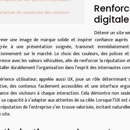
Renforc
eraction et conversion des visiteurs
digitale
Détenir un site we
nner une image de marque solide et inspirer confiance auprès de
grée à une présentation soignée, transmet immédiatement l
tionnement sur le marché. Le choix des couleurs, des polices e
ence avec les valeurs véhiculées, afin de renforcer la réputation et
staller durablement l’organisation dans l’esprit des internautes co
périence utilisateur, appelée aussi UX, joue un rôle déterminant
itive, des contenus facilement accessibles et une interface erg
iance des visiteurs à chaque interaction. Cela démontre non seul
i sa capacité à s’adapter aux attentes de sa cible. Lorsque l’UX e
a réputation de l’entreprise s’en trouve valorisée, incitant naturel
e site.