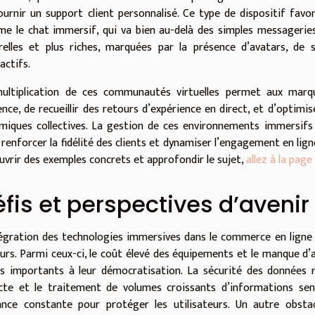
ournir un support client personnalisé. Ce type de dispositif fav
e le chat immersif, qui va bien au-delà des simples messageries t
relles et plus riches, marquées par la présence d’avatars, d
actifs.
ultiplication de ces communautés virtuelles permet aux marq
ence, de recueillir des retours d’expérience en direct, et d’optimis
miques collectives. La gestion de ces environnements immersifs c
 renforcer la fidélité des clients et dynamiser l’engagement en lig
uvrir des exemples concrets et approfondir le sujet,
allez à la page
fis et perspectives d’avenir
tégration des technologies immersives dans le commerce en lign
urs. Parmi ceux-ci, le coût élevé des équipements et le manque d’a
ns importants à leur démocratisation. La sécurité des données 
ecte et le traitement de volumes croissants d’informations sen
lance constante pour protéger les utilisateurs. Un autre obstac