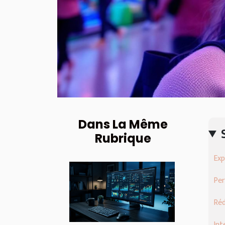
Dans La Même
Rubrique
Exp
Per
Réd
Int