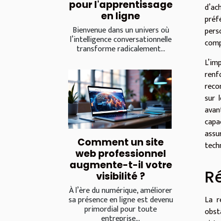
pour l'apprentissage
d’ac
en ligne
préf
Bienvenue dans un univers où
pers
l’intelligence conversationnelle
comp
transforme radicalement...
L’im
renf
reco
sur 
avan
capa
assu
Comment un site
tech
web professionnel
augmente-t-il votre
Ré
visibilité ?
À l’ère du numérique, améliorer
La r
sa présence en ligne est devenu
primordial pour toute
obsta
entreprise...