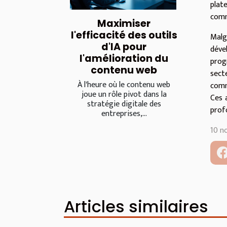
plat
comm
Maximiser
l'efficacité des outils
Malg
d'IA pour
déve
l'amélioration du
prog
contenu web
sect
À l'heure où le contenu web
comm
joue un rôle pivot dans la
Ces 
stratégie digitale des
prof
entreprises,...
10 n
Articles similaires