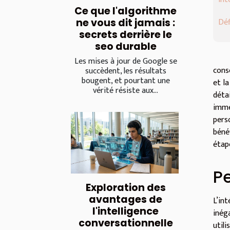
Ce que l'algorithme
Déf
ne vous dit jamais :
secrets derrière le
seo durable
Les mises à jour de Google se
cons
succèdent, les résultats
bougent, et pourtant une
et l
vérité résiste aux...
déta
imme
pers
bénéf
étap
P
Exploration des
avantages de
L’in
l'intelligence
inég
conversationnelle
util