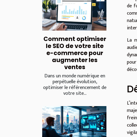
de f
comm
natu
inter
Comment optimiser
La m
le SEO de votre site
audi
e-commerce pour
dyna
augmenter les
pour
ventes
déco
Dans un monde numérique en
perpétuelle évolution,
Dé
optimiser le référencement de
votre site...
L’in
maje
frei
coll
vigi