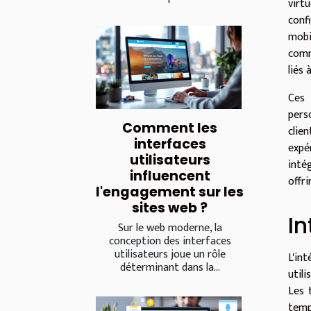
virt
conf
mobi
comm
liés 
Ces 
pers
Comment les
clie
interfaces
expér
utilisateurs
inté
influencent
offri
l'engagement sur les
sites web ?
I
Sur le web moderne, la
conception des interfaces
utilisateurs joue un rôle
L'in
déterminant dans la...
util
Les 
temp