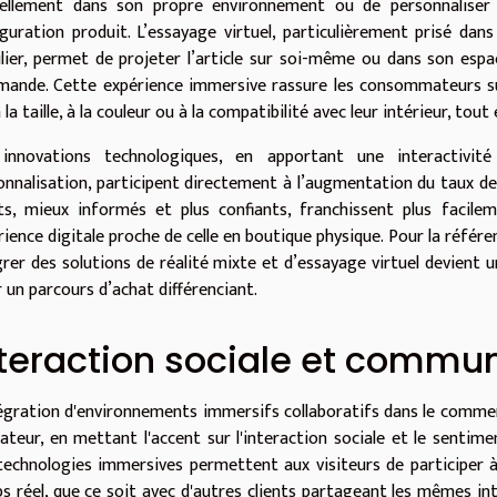
uellement dans son propre environnement ou de personnaliser 
iguration produit. L’essayage virtuel, particulièrement prisé dan
lier, permet de projeter l’article sur soi-même ou dans son espac
ande. Cette expérience immersive rassure les consommateurs sur 
à la taille, à la couleur ou à la compatibilité avec leur intérieur, tout
innovations technologiques, en apportant une interactivi
onnalisation, participent directement à l’augmentation du taux d
nts, mieux informés et plus confiants, franchissent plus facileme
ience digitale proche de celle en boutique physique. Pour la référen
grer des solutions de réalité mixte et d’essayage virtuel devient 
r un parcours d’achat différenciant.
nteraction sociale et commu
tégration d'environnements immersifs collaboratifs dans le commer
isateur, en mettant l'accent sur l'interaction sociale et le senti
technologies immersives permettent aux visiteurs de participer à
s réel, que ce soit avec d'autres clients partageant les mêmes int