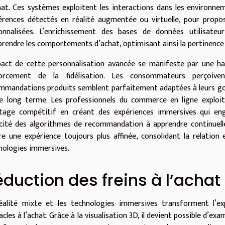
hat. Ces systèmes exploitent les interactions dans les environn
érences détectés en réalité augmentée ou virtuelle, pour propo
onnalisées. L’enrichissement des bases de données utilisate
rendre les comportements d’achat, optimisant ainsi la pertinenc
pact de cette personnalisation avancée se manifeste par une haus
orcement de la fidélisation. Les consommateurs perçoiven
mmandations produits semblent parfaitement adaptées à leurs goû
le long terme. Les professionnels du commerce en ligne exploitant
tage compétitif en créant des expériences immersives qui eng
cité des algorithmes de recommandation à apprendre continuelle
re une expérience toujours plus affinée, consolidant la relation 
nologies immersives.
duction des freins à l’achat
éalité mixte et les technologies immersives transforment l’ex
cles à l’achat. Grâce à la visualisation 3D, il devient possible d’ex