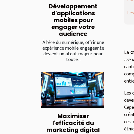
Développement
Les
d'applications
mobiles pour
engager votre
audience
À l'ère du numérique, offrir une
expérience mobile engageante
La
c
devient un atout majeur pour
créat
toute...
capti
comp
entie
Les 
deve
Cepe
créa
Maximiser
ces 
l'efficacité du
éthi
marketing digital