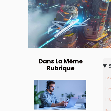
Dans La Même
Rubrique
La 
L'i
L'I
For