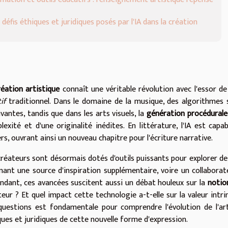
 défis éthiques et juridiques posés par l'IA dans la création
réation artistique
connaît une véritable révolution avec l'essor de 
if
traditionnel. Dans le domaine de la musique, des algorithmes
vantes, tandis que dans les arts visuels, la
génération procédurale
lexité et d'une originalité inédites. En littérature, l'IA est 
rs, ouvrant ainsi un nouveau chapitre pour l'écriture narrative.
créateurs sont désormais dotés d'outils puissants pour explorer des
nant une source d'inspiration supplémentaire, voire un collaborat
ndant, ces avancées suscitent aussi un débat houleux sur la
notio
teur ? Et quel impact cette technologie a-t-elle sur la valeur intri
questions est fondamentale pour comprendre l'évolution de l'art
ques et juridiques de cette nouvelle forme d'expression.