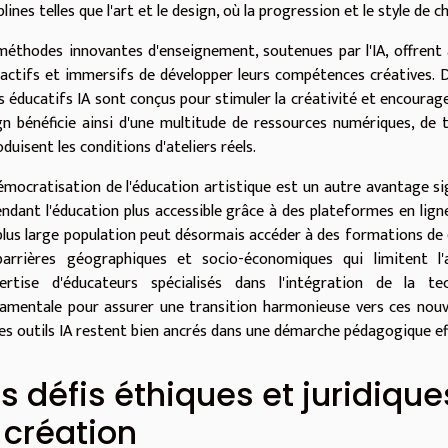
plines telles que l'art et le design, où la progression et le style de 
méthodes innovantes d'enseignement, soutenues par l'IA, offrent
ractifs et immersifs de développer leurs compétences créatives. De
ls éducatifs IA sont conçus pour stimuler la créativité et encourage
gn bénéficie ainsi d'une multitude de ressources numériques, de t
duisent les conditions d'ateliers réels.
émocratisation de l'éducation artistique est un autre avantage sign
endant l'éducation plus accessible grâce à des plateformes en lig
plus large population peut désormais accéder à des formations de q
barrières géographiques et socio-économiques qui limitent l'a
pertise d'éducateurs spécialisés dans l'intégration de la t
amentale pour assurer une transition harmonieuse vers ces nouve
les outils IA restent bien ancrés dans une démarche pédagogique ef
s défis éthiques et juridique
 création