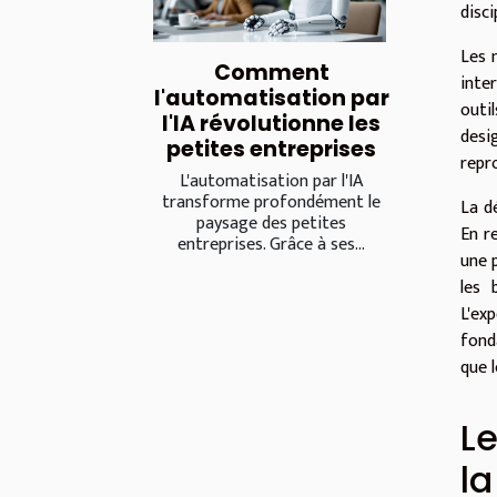
disci
Les 
Comment
inte
l'automatisation par
outi
l'IA révolutionne les
desi
petites entreprises
repro
L'automatisation par l'IA
transforme profondément le
La d
paysage des petites
En r
entreprises. Grâce à ses...
une 
les 
L'ex
fond
que 
Le
la