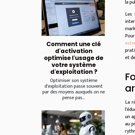
la p
Les 
inte
mark
Pour
exte
Comment une clé
prati
d'activation
et de
optimise l'usage de
votre système
d'exploitation ?
Fo
Optimiser son système
ar
d'exploitation passe souvent
par des moyens auxquels on ne
pense pas...
La r
l'éd
un a
au p
ryth