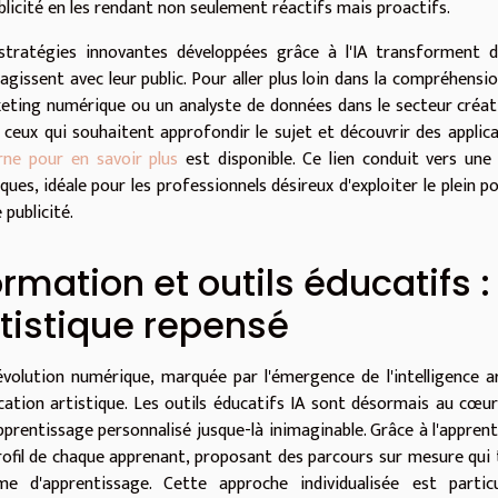
ublicité en les rendant non seulement réactifs mais proactifs.
stratégies innovantes développées grâce à l'IA transforment 
ragissent avec leur public. Pour aller plus loin dans la compréhens
eting numérique ou un analyste de données dans le secteur créatif 
 ceux qui souhaitent approfondir le sujet et découvrir des applic
rne pour en savoir plus
est disponible. Ce lien conduit vers un
ques, idéale pour les professionnels désireux d'exploiter le plein p
 publicité.
rmation et outils éducatifs 
tistique repensé
évolution numérique, marquée par l'émergence de l'intelligence ar
ucation artistique. Les outils éducatifs IA sont désormais au c
pprentissage personnalisé jusque-là inimaginable. Grâce à l'appre
rofil de chaque apprenant, proposant des parcours sur mesure qui
me d'apprentissage. Cette approche individualisée est parti