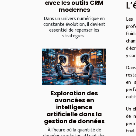
L’
avec les outils CRM
modernes
Dans un univers numérique en
Les 
constante évolution, il devient
prof
essentiel de repenser les
flui
stratégies...
chan
d'écr
y com
Dans
rest
en s
perf
Exploration des
outi
avancées en
intelligence
Un é
artificielle dans la
de n
gestion de données
perm
À l’heure où la quantité de
fina
données produites atteint des