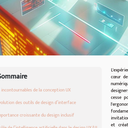
L'expéri
Sommaire
cœur de
numériqu
 incontournables de la conception UX
designers
cesse p
volution des outils de design d’interface
l'ergon
fondame
mportance croissante du design inclusif
invitati
et créa
rôle de l’intelligence artificielle dans le design UX/UI