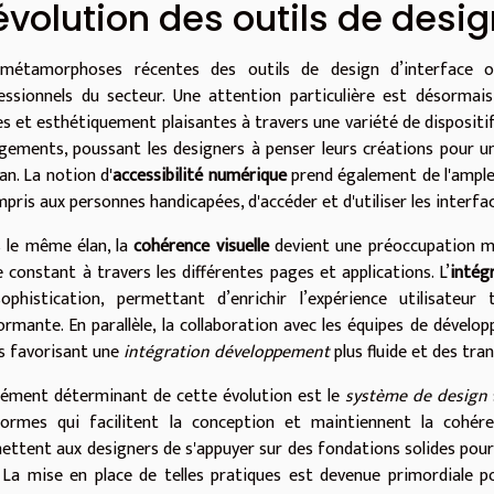
évolution des outils de desig
métamorphoses récentes des outils de design d’interface o
essionnels du secteur. Une attention particulière est désormais
des et esthétiquement plaisantes à travers une variété de dispositi
gements, poussant les designers à penser leurs créations pour une
an. La notion d'
accessibilité numérique
prend également de l'ample
pris aux personnes handicapées, d'accéder et d'utiliser les interfa
 le même élan, la
cohérence visuelle
devient une préoccupation ma
e constant à travers les différentes pages et applications. L’
intég
ophistication, permettant d’enrichir l’expérience utilisate
ormante. En parallèle, la collaboration avec les équipes de déve
ls favorisant une
intégration développement
plus fluide et des tran
lément déterminant de cette évolution est le
système de design
ormes qui facilitent la conception et maintiennent la cohére
ettent aux designers de s'appuyer sur des fondations solides pour 
l. La mise en place de telles pratiques est devenue primordiale 