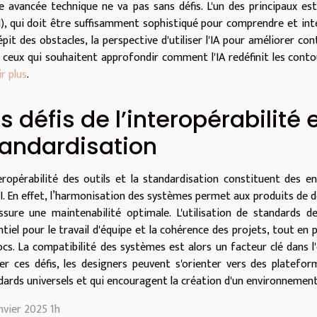
e avancée technique ne va pas sans défis. L'un des principaux es
), qui doit être suffisamment sophistiqué pour comprendre et inte
épit des obstacles, la perspective d'utiliser l'IA pour améliorer c
 ceux qui souhaitent approfondir comment l'IA redéfinit les cont
r plus
.
s défis de l’interopérabilité 
tandardisation
teropérabilité des outils et la standardisation constituent des e
I. En effet, l’harmonisation des systèmes permet aux produits de d
ssure une maintenabilité optimale. L'utilisation de standards d
ntiel pour le travail d'équipe et la cohérence des projets, tout 
ocs. La compatibilité des systèmes est alors un facteur clé dans l'
ver ces défis, les designers peuvent s'orienter vers des platefor
dards universels et qui encouragent la création d'un environnement d
nvier 2025 1h