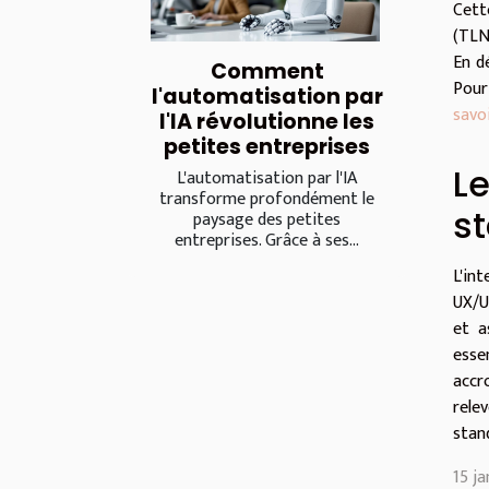
Cett
(TLN
En d
Comment
Pour
l'automatisation par
savoi
l'IA révolutionne les
petites entreprises
Le
L'automatisation par l'IA
transforme profondément le
s
paysage des petites
entreprises. Grâce à ses...
L'in
UX/U
et a
esse
accr
rele
stan
15 ja