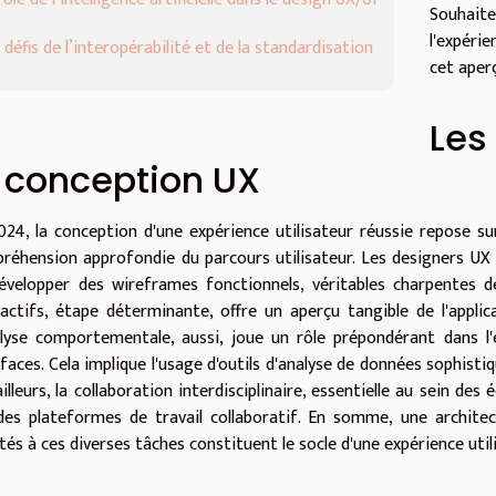
Souhait
l'expéri
 défis de l’interopérabilité et de la standardisation
cet aperç
Les
a conception UX
024, la conception d'une expérience utilisateur réussie repose sur
réhension approfondie du parcours utilisateur. Les designers UX 
évelopper des wireframes fonctionnels, véritables charpentes de
ractifs, étape déterminante, offre un aperçu tangible de l'appli
alyse comportementale, aussi, joue un rôle prépondérant dans l'é
faces. Cela implique l'usage d'outils d'analyse de données sophistiqu
ailleurs, la collaboration interdisciplinaire, essentielle au sein d
des plateformes de travail collaboratif. En somme, une architec
tés à ces diverses tâches constituent le socle d'une expérience util