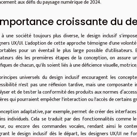
cacement aux défis du paysage numérique de 2024.
importance croissante du de
 à une société toujours plus diverse, le design inclusif s'imp
gners UX/UI. L'adoption de cette approche témoigne d'une volonté 
ortables pour un éventail le plus large possible d'utilisateurs
isateurs dès les premières étapes de la conception, on assure u
fiques de chacun, qu'ils soient liés à une déficience visuelle, motrice
principes universels du design inclusif encouragent les concep
cessibilité n'est pas une réflexion tardive, mais une composante int
alyser et de tester la conformité des produits aux normes d’accessib
ères qui pourraient empêcher l'interaction ou l'accès de certains gr
onception adaptative, par exemple, permet de créer des interface
ins individuels. Cela se traduit par des fonctionnalités comme le
eur, ou encore des commandes vocales, rendant ainsi le cont
grant le design inclusif dès le départ, les designers UX/UI ne 