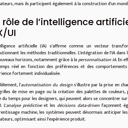
isateurs, mais ils participent également à la construction d'un mon
 rôle de l’intelligence artific
X/UI
telligence artificielle (IA) s'affirme comme un vecteur tran
lutionnant les méthodes traditionnelles. L'intégration de l'IA dans
ouveaux horizons, notamment grâce à la
personnalisation IA
. En e
emps réel en fonction des préférences et des comportements d
rience fortement individualisée.
lèlement, l'
automatisation du design
s'illustre par la prise en ch
grilles de mise en page ou la création des palettes de couleurs, 
re du temps pour les designers, qui peuvent alors se concentrer su
. L'
analyse prédictive
et les
décisions data-driven
façonnent éga
prentissage machine, les systèmes peuvent désormais anticiper le
sateurs, optimisant ainsi l'expérience produit.