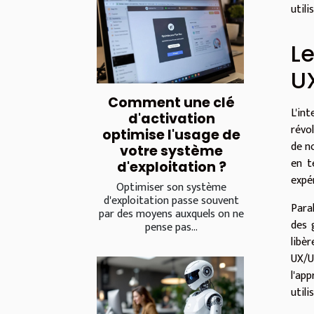
util
Le
U
Comment une clé
L'in
d'activation
révo
optimise l'usage de
de n
votre système
en t
d'exploitation ?
expé
Optimiser son système
d'exploitation passe souvent
Paral
par des moyens auxquels on ne
des 
pense pas...
libè
UX/UI
l'ap
utili