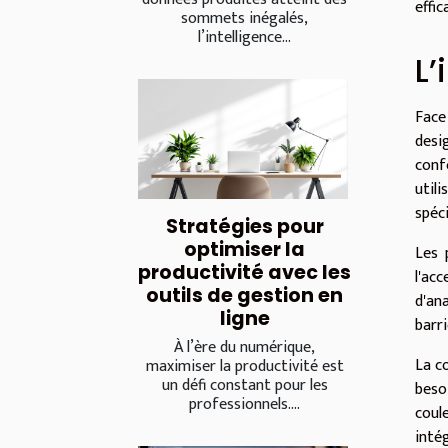
effi
sommets inégalés,
l’intelligence...
L’
Face
desi
conf
util
spéci
Stratégies pour
optimiser la
Les 
productivité avec les
l'ac
outils de gestion en
d'an
ligne
barri
À l’ère du numérique,
La c
maximiser la productivité est
un défi constant pour les
beso
professionnels....
coul
inté